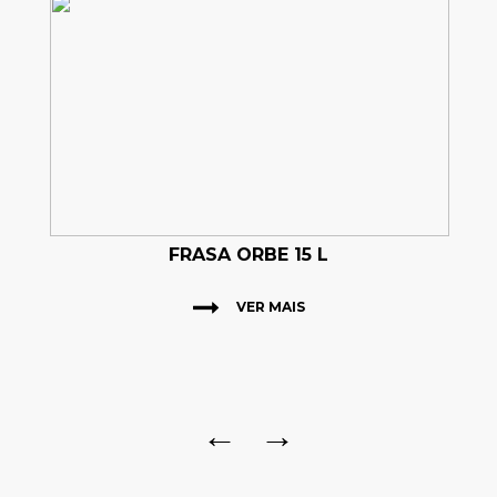
FRASA ORBE 15 L
VER MAIS
←
→