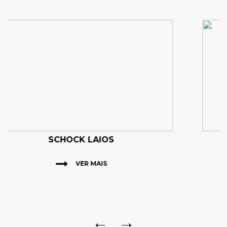
SCHOCK KETO
VER MAIS
←
→